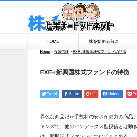
HOME
株を始める前に
Home
>
投資信託
>
EXE-i新興国株式ファンドの特徴
EXE-i新興国株式ファンドの特徴
Tweet
Share
+1
Hatena
Po
異色な商品だが手数料の安さが魅力の商品。
ァンズで、他のインデックス型投信とは動き
は、新興国式ファンドについてまとめる。