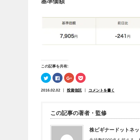
基準価額
この記事を共有:
ク
Facebook
ク
ク
リ
で
リ
リ
ッ
共
ッ
ッ
ク
有
ク
ク
2016.02.02
投資信託
コメントを書く
し
す
し
し
て
る
て
て
Twitter
に
Google+
Pocket
で
は
で
で
共
ク
共
シ
有
リ
有
ェ
この記事の著者・監修
(新
ッ
(新
ア
し
ク
し
(新
い
し
い
し
ウ
て
ウ
い
ィ
く
ィ
ウ
株ビギナードットネッ
ン
だ
ン
ィ
ド
さ
ド
ン
生徒数5000名を超える