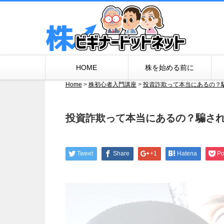
HOME
株を始める前に
Home
>
株初心者入門講座
>
投資詐欺って本当にあるの？
投資詐欺って本当にあるの？騙さ
Tweet
Share
+1
Hatena
Po