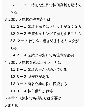
2.3
１ー３ 一時的な注目で株価高騰も期待で
きる
3
２章：人気株の注意点とは
3.1
２ー１ 業績不振ではメリットがなくなる
3.2
２ー２ 売買タイミングで損をすることも
3.3
２ー３ 仕手株に巻き込まれるリスクが
ある
3.4
２ー４ 業績が停滞しても注意が必要
4
３章：人気株を選ぶポイントとは
4.1
３ー１ 業績の更新が続いている
4.2
３ー２ 割安感がある
4.3
３ー３ 有名企業の株に投資する
4.4
３ー４ 株主優待がお得
5
４章：人気株でも損切りは必要か
6
まとめ